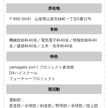
所在地
〒990-0041 山形県山形市緑町一丁目5番12号
学科
機械技術科40名／電気電子科40名／情報技術科40
名／建築科40名／土木・化学科40名
特色
yamagata yori-I プロジェクト参加校
DXハイスクール
フューチャープロジェクト
部活動
運動部：
柔道部／水球部／剣道部／野球部／卓球部／陸上競