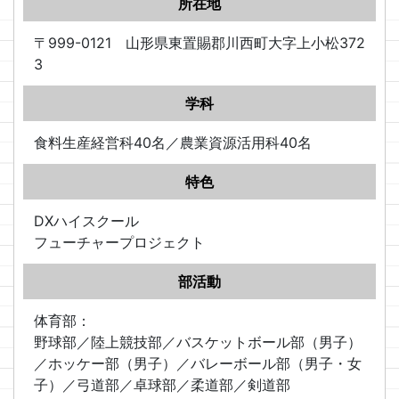
所在地
〒999-0121 山形県東置賜郡川西町大字上小松372
3
学科
食料生産経営科40名／農業資源活用科40名
特色
DXハイスクール
フューチャープロジェクト
部活動
体育部：
野球部／陸上競技部／バスケットボール部（男子）
／ホッケー部（男子）／バレーボール部（男子・女
子）／弓道部／卓球部／柔道部／剣道部