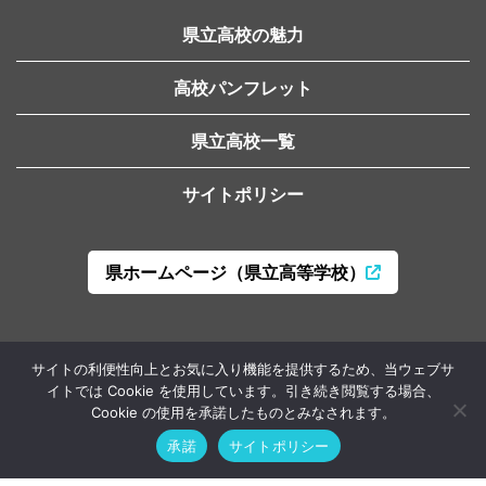
県立高校の魅力
高校パンフレット
県立高校一覧
サイトポリシー
県ホームページ（県立高等学校）
山形県教育局高校教育課
サイトの利便性向上とお気に入り機能を提供するため、当ウェブサ
〒990-8570 山形市松波二丁目8-1
イトでは Cookie を使用しています。引き続き閲覧する場合、
Cookie の使用を承諾したものとみなされます。
Copyright © Yamagata Prefectural Government of Education All
承諾
サイトポリシー
Rights Reserved.