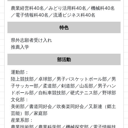
農業経営科40名／みどり活用科40名／機械科40名
／電子情報科40名／流通ビジネス科40名
特色
県外志願者受け入れ
推薦入学
部活動
運動部：
陸上競技部／卓球部／男子バスケットボール部／男
子サッカー部／柔道部／剣道部／山岳部／男子ハン
ドボール部／自転車競技部／硬式テニス部／野球部
文化部：
美術部／書道同好会／吹奏楽同好会／又新連（郷土
芸能）部／家庭部
産業系部：
農業技術部／農業科学部／機械探究部／電子情報技