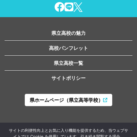
県立高校の魅力
高校パンフレット
県立高校一覧
サイトポリシー
県ホームページ（県立高等学校）
山形県教育局高校教育課
サイトの利便性向上とお気に入り機能を提供するため、当ウェブサ
〒990-8570 山形市松波二丁目8-1
イトでは Cookie を使用しています。引き続き閲覧する場合、